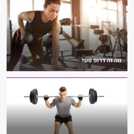
מה זה דרופ סט?