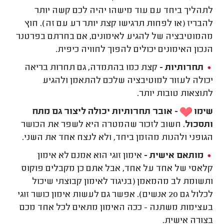
לתהליך ביחד עם עוד מישהו יהיה לכם קשה יותר
להבריז (או לפחות תרגישו קצת יותר רע עם זה). חוץ
מהמוטיבציה של להגיע לאימונים, אם בחרתם בפרטנר
הנכון האימונים יכולים להפוך לחוויה כיפית.
תחרותיות -
קצת כמו בהתמדה, גם תחרות בריאה
יכולה לעזור למוטיבציה שלכם להתאמן ולהגיע
לתוצאות טובות יותר.
שימו
-
אובר תחרותיות יכולה ליצור גם מתח
ותסכול.
חשוב לזכור שהמטרה היא לשפר את הכושר
הגופני ולהנות מהזמן ביחד, ולא לנצח אחד את השני.
מותאם אישית -
אימון זוגי הוא אמנם לא אימון
קלאסי של אחד על אחד, אבל אתם כן מקבלים פוקוס
ותשומת לב מהמאמן (בניגוד לאימון קבוצתי שיכול
לכלול גם 20 אנשים). אפשר גם לעשות אימון כושר זוגי
בעצימות משתנה - ככה האימון מתאים לכל אחד מכם
בצורה אישית.