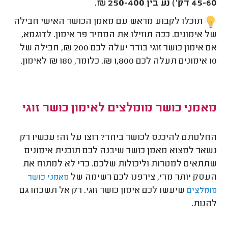
45-60 דק') נע בין 250-400 ₪.
תוכלו לקבוע מראש עם מאמן הכושר האישי חבילה
של אימונים. ככה תוזילו את המחיר פר אימון. לדוגמא,
אם אימון כושר זוגי בודד יעלה לכם 200 ₪, חבילה של
10 אימונים תעלה לכם 1,800 ₪. כלומר, 180 ₪ לאימון.
מאמני כושר מומלצים לאימון כושר זוגי
החלטתם להיכנס לכושר ביחד? רוצו על זה! עכשיו רק
נשאר למצוא מאמן כושר שיבנה לכם תוכנית אימונים
שתתאים למטרות וליכולות שלכם. כדי לא למתוח את
העסק יותר מדי, צירפנו לכם רשימה של
מאמני כושר
שיעשו לכם אימון כושר זוגי. רק אל תשכחו גם
מומלצים
להנות.