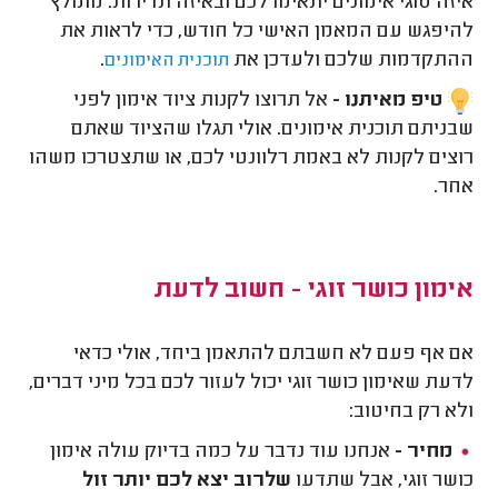
איזה סוגי אימונים יתאימו לכם ובאיזה תדירות. מומלץ
להיפגש עם המאמן האישי כל חודש, כדי לראות את
ההתקדמות שלכם ולעדכן את
.
תוכנית האימונים
טיפ מאיתנו -
אל תרוצו לקנות ציוד אימון לפני
שבניתם תוכנית אימונים. אולי תגלו שהציוד שאתם
רוצים לקנות לא באמת רלוונטי לכם, או שתצטרכו משהו
אחר.
אימון כושר זוגי - חשוב לדעת
אם אף פעם לא חשבתם להתאמן ביחד, אולי כדאי
לדעת שאימון כושר זוגי יכול לעזור לכם בכל מיני דברים,
ולא רק בחיטוב:
מחיר -
אנחנו עוד נדבר על כמה בדיוק עולה אימון
כושר זוגי, אבל שתדעו
שלרוב יצא לכם יותר זול