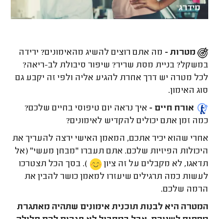
מטרות -
מה אתם רוצים להשיג מהאימונים? ירידה
במשקל? בניית מסת שריר? שיפור סיבולת לב-ריאה?
לכל מטרה יש דרך אחרת להגיע אליה ולפי זה יקבע גם
סוג האימון.
אורח חיים -
איך נראה יום טיפוסי בחיים שלכם?
כמה זמן אתם יכולים להקדיש לאימונים?
אחרי שהוא יכיר אתכם, המאמן האישי ירצה להעריך את
היכולות הפיזיות שלכם. אתם תעברו "מבחן מעשי" (אל
תדאגו, לא מקבלים על זה ציון
). בסך הכל תצטרכו
לעשות כמה תרגילים שיעזרו למאמן כושר להבין את
הרמה שלכם.
המטרה היא לבנות תוכנית אימונים שתהיה מאתגרת