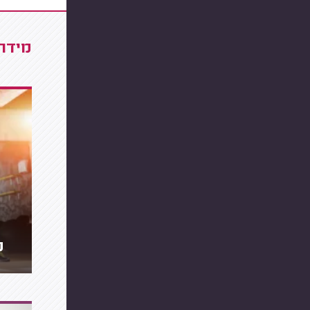
מידרג
מ