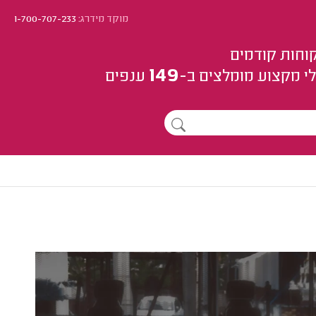
מוקד מידרג:
1-700-707-233
וחות קודמים
149
י מקצוע
מומלצים
ב-
ענפים