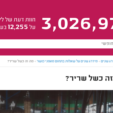
3,026,9
חוות דעת של לק
12,255
על
בעל
ג עונים
>
מידרג עונים על שאלות בתחום מאמני כושר
>
מה זה כשל שריר?
זה כשל שריר?