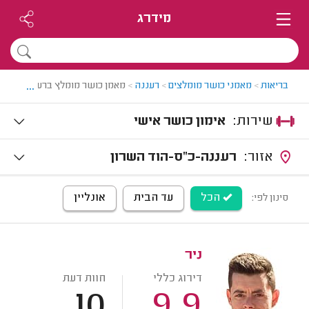
מידרג
...
בריאות
>
מאמני כושר מומלצים
>
רעננה
>
מאמן כושר מומלץ ברעננה
שירות:
אימון כושר אישי
אזור:
רעננה-כ"ס-הוד השרון
הכל
עד הבית
אונליין
סינון לפי:
ניר
דירוג כללי
חוות דעת
10
9.9