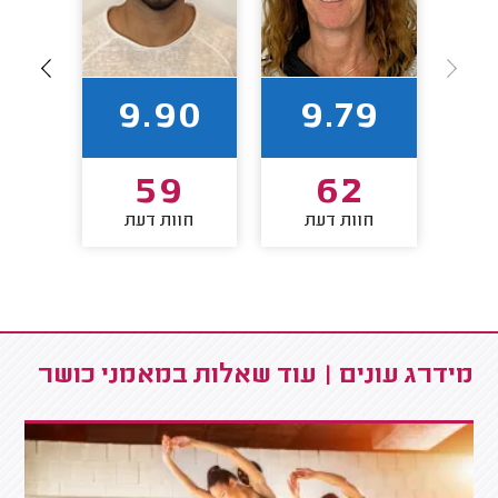
88
9.90
9.79
2
59
62
חוות דעת
חוות דעת
חו
מידרג עונים | עוד שאלות במאמני כושר