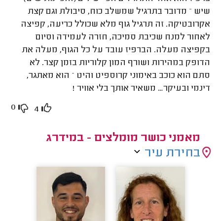
שיש – מדובר בתרגיל שמשלב כוח, סיבולת וגם קצת
אקרובטיקה. זה תרגיל גוף מלא שכולל כריעה, קפיצה
לאחור למנח שכיבת סמיכה, חזרה לעמידה וסיום
בקפיצה מעלה. הברפיז עובד על כל הגוף, מעלה את
הדופק במהירות ושורף המון קלוריות בזמן קצר. לא
סתם הוא כוכב באימוני קרוספיט והיט – הוא מאתגר,
דינמי ובעיקר… משאיר אותך בלי אוויר
!
0
4
מאמני כושר מומלצים - במידרג
בחירת עיר