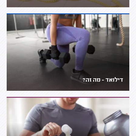
דילואד - מה זה?