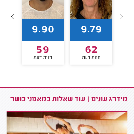
88
9.90
9.79
2
59
62
חוות דעת
חוות דעת
חו
מידרג עונים | עוד שאלות במאמני כושר