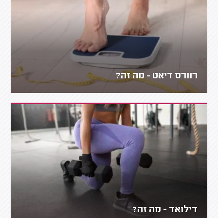
רוורס דיאט - מה זה?
דילואד - מה זה?