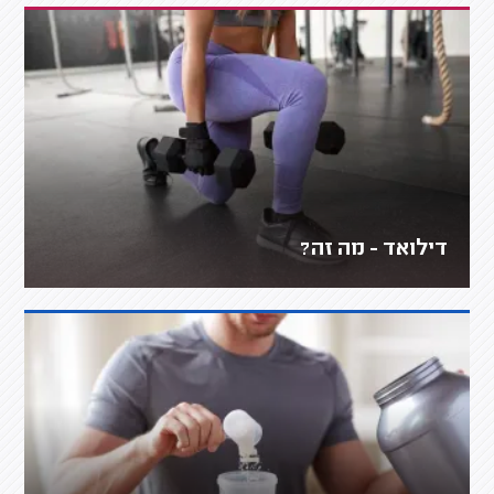
דילואד - מה זה?