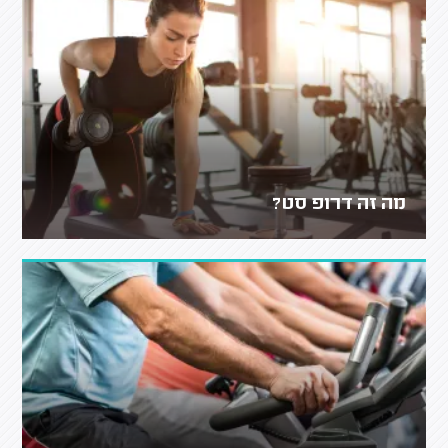
מה זה דרופ סט?