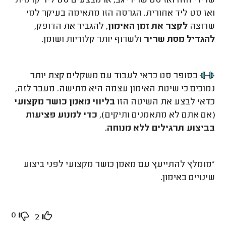
שרירי חזה ואז סט שרירי גב, או מבצעים סט ליד קדמית
ואז סט ליד אחורית. הגרסה הזו מתאימה בעיקר למי
שרוצה
לקצר את זמן האימון
, להגביר את הדופק,
להגדיל מסת שריר
ולשרוף יותר קלוריות ושומן.
בסופר סט כדאי לעבוד עם משקלים קצת יותר
נמוכים כי שיטת האימון עצמה היא מתישה. מעבר לזה,
כדאי לבצע את השיטה הזו
בליווי מאמן כושר מקצועי
(אם אתם לא מתאמנים ותיקים),
כדי למנוע פציעות
בביצוע תרגילים ללא מנוחה.
*מומלץ להתייעץ עם מאמן כושר מקצועי לפני ביצוע
שינויים באימון.
0
2