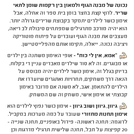
נכונה של מבנה הגוף ולמאזן בין רקמות שומן לתאי
שריר
. לרוץ קצת בחצר בזמן בית ספר זה אחלה, אבל
אימון כושר לילדים יתמקד בקבוצת שרירים גדולה יותר.
הוא יהיה מורכב מתרגילים שמפתחים סיבולת לב ריאה,
מעצבים את מבנה הגוף ועובדים על פיתוח מוטוריקה
ויציבה נכונה. ייאלה, תקימו אותם מהפלייסטיישן.
״
אמא, אין לי כוח״ -
אופי האימון משתנה בין ילדים
או מבוגרים. זה לא סוד שילדים מאבדים עניין די בקלות.
בדיוק בגלל זה, אימון כושר לילדים יהיה מבוסס על
הנאה דרך משחקים, תחרויות ואתגרים שיועדדו את
הילדים להתאמן. אגב, לא משנה אם מדובר באימון
קבוצתי או אימון אישי, משחק זה שם המשחק.
גיוון, גיוון ושוב גיוון -
אימון כושר נפוץ לילדים הוא
אימון תחנות מחזורי
שעובד על כמה מערכות במקביל.
לדוגמה: תחנה ראשונה- פידול באופניים, תחנה שנייה -
20 קפיצות על חבל, תחנה שלישית תרגילי מדרגות וכן