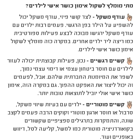
מתי מומלץ לשקול אימון כושר אישי לילדים?
עודף משקל -
לצד קושי פיזי, עודף משקל יכול
להשפיע על הילד בפן הרגשי. פעמים רבות ילדים עם
עודף משקל ירגישו מבוכה לבצע פעילות ספורטיבית
כמו ריצה ליד ילדים אחרים. במקרה כזה מומלץ לשקול
אימון כושר אישי לילדים.
קשיים רגשיים -
נכון, פעילות קבוצתית יכולה לעזור
לילדים עם חוסר ביטחון עצמי או דימוי עצמי נמוך,
לשפר את המיומנות החברתית שלהם. אבל, לפעמים
זה יכול ליצור את האפקט ההפוך. גם במקרה הזה, אימון
כושר אישי אולי יוביל לתוצאות טובות יותר.
קשיים מוטוריים -
ילדים עם בעיות שיווי משקל,
סרבול או חוסר ארגון מוטורי זקוקים הרבה פעמים לקצב
שונה, והתמקדות בתרגילים ספציפיים שקשורים
בקואורדניציה מוטורית כמו למשל, קליעה לסל, דיווש
באופניים ועוד.