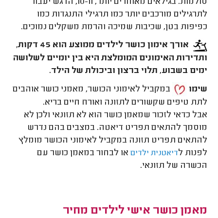
סולמות. בגילאים מאוחרים יותר, 10-11, הדגש יעבור
לתרגילים מורכבים יותר כמו תרגילי התנגדות כמו
כפיפות בטן, שכיבות שמיכה והרמת משקלים נמוכים.
אורך אימון כושר לילדים ממוצע הוא 45 דקות,
ותדירות האימונים המומלצת היא בין יומיים לשלושה
ימים בשבוע, תלוי ברצון וביכולת של הילד.
שימו
במקביל לאימוני הכושר, מאמני כושר אוהבים
לתת טיפים שקשורים לתזונה ואורח חיים בריא.
אבל כדאי לזכור שמאמן כושר הוא לא תזונאי ולכן לא
מוסמך להתאים תפריט דיאטה. במצבים בהם נדרש
להתאים תפריט תזונה במקביל לאימוני הכושר מומלץ
לפנות ל
או לבחור במאמן כושר עם
דיאטנית ילדים
הכשרה של תזונאי.
מאמן כושר אישי לילדים מחיר