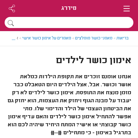
מידרג
...
בריאות
>
מאמני כושר מומלצים
>
מאמרים על אימון כושר אישי
>
אימון כושר
אימון כושר לילדים
אנחנו אומנם זוכרים את תקופת הילדות כמלאת
אושר וכושר. אבל, אצל הילדים היום הטאבלט כבר
מזמן מנצח את התופסת. אימון כושר לילדים לא רק
יעבוד על מבנה הגוף ויחזק את העצמות, הוא יחזק גם
את הביטחון העצמי של הילד והדימוי שלו. מתי
אפשר להתחיל אימון כושר לילדים והאם עדיף אימון
כושר קבוצתי או אישי? המתח היחיד שיהיה לכם הוא
בתרגיל באימון - כי מתחילים