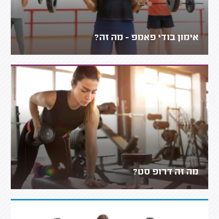
אימון בודי פאמפ - מה זה?
מה זה דרופ סט?