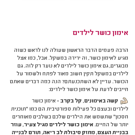
אימון כושר לילדים
הרבה פעמים הדבר הראשון שעולה לנו לראש כשזה
מגיע לאימון כושר, זה ירידה במשקל. אבל, כמו אצל
מבוגרים, גם אימון כושר לילדים לא נועד רק לזה. גם
לילדים במשקל תקין חשוב מאוד לפתח ולשמור על
הכושר. עדיין לא השתכנעתם? הנה כמה דברים שאתם
חייבים לדעת על אימון כושר לילדים:
קשה באימונים, קל בקרב -
אימון כושר
לילדים ובעצם כל פעילות ספורטיבית הם כמו "תוכנית
חסכון" שתשמש את הילדים שלכם בשלבים מאוחרים
יותר של החיים
. אימון כושר לילדים מגיל צעיר, עוזר
בבניית העצם, מחזק סיבולת לב ריאה, תורם לבנייה