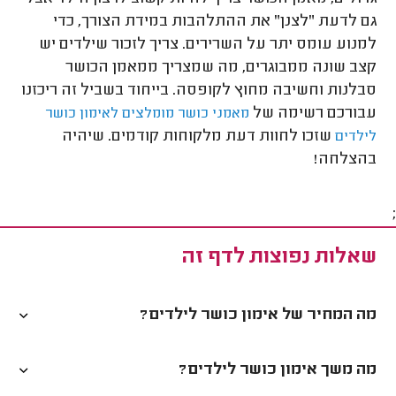
גם לדעת "לצנן" את ההתלהבות במידת הצורך, כדי
למנוע עומס יתר על השרירים. צריך לזכור שילדים יש
קצב שונה ממבוגרים, מה שמצריך ממאמן הכושר
סבלנות וחשיבה מחוץ לקופסה. בייחוד בשביל זה ריכזנו
עבורכם רשימה של
מאמני כושר מומלצים לאימון כושר
שזכו לחוות דעת מלקוחות קודמים. שיהיה
לילדים
בהצלחה!
;
שאלות נפוצות לדף זה
מה המחיר של אימון כושר לילדים?
מה משך אימון כושר לילדים?