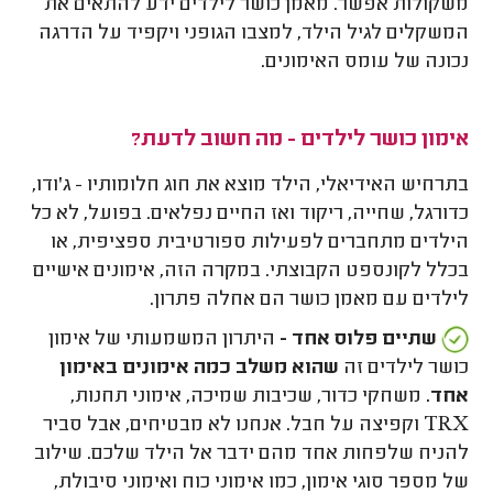
משקולות אפשר. מאמן כושר לילדים ידע להתאים את
המשקלים לגיל הילד, למצבו הגופני ויקפיד על הדרגה
נכונה של עומס האימונים.
אימון כושר לילדים - מה חשוב לדעת?
בתרחיש האידיאלי, הילד מוצא את חוג חלומותיו - ג'ודו,
כדורגל, שחייה, ריקוד ואז החיים נפלאים. בפועל, לא כל
הילדים מתחברים לפעילות ספורטיבית ספציפית, או
בכלל לקונספט הקבוצתי. במקרה הזה, אימונים אישיים
לילדים עם מאמן כושר הם אחלה פתרון.
שתיים פלוס אחד -
היתרון המשמעותי של אימון
כושר לילדים זה
שהוא משלב כמה אימונים באימון
אחד.
משחקי כדור, שכיבות שמיכה, אימוני תחנות,
TRX וקפיצה על חבל. אנחנו לא מבטיחים, אבל סביר
להניח שלפחות אחד מהם ידבר אל הילד שלכם. שילוב
של מספר סוגי אימון, כמו אימוני כוח ואימוני סיבולת,