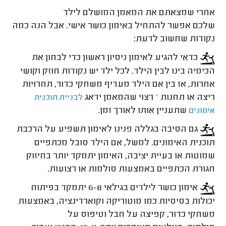
אחרי שמצאתם את המאמן המושלם לילד
שלכם אפשר להתחיל באימון כושר אישי. אבל הנה כמה
נקודות שחשוב לדעת:
כדאי להגיע לאימון ניסיון ראשון כדי לבחון את
הכימיה בינו לבין הילד. לכל ילד יש נקודות חוזק וקושי
אחרות, אז בין אם הילד מעדיף משחקי כדור, תחרויות
ריצה או תחנות – רצוי שהמאמן ידאג
לבניית תוכנית
שתעניין אותו לאורך זמן.
אימונים
גם הסיבה בגללה פנינו לאימון תשפיע על הרכבת
תוכנית האימונים. למשל, אם הילד סובל מכתפיים
שמוטות או בעיית יציבה, האימון יתמקד יותר בחיזוק
חגורת הכתפיים באמצעות סולמות או רצועות.
אימון כושר לילדים בגילאי 6-8 יתמקד בפיתוח
יכולות בסיסיות כמו מוטוריקה וקוארדינציה, באמצעות
משחקי כדור, קפיצה על חבל וטיפוס על