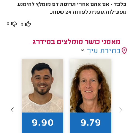
בלבד - אם אתם אחרי תרומת דם מומלץ להימנע
מפעילות גופנית לפחות 24 שעות.
0
0
מאמני כושר מומלצים במידרג
בחירת עיר
88
9.90
9.79