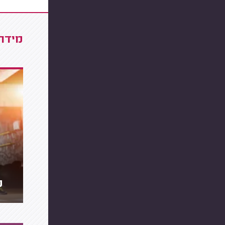
מידרג
מ