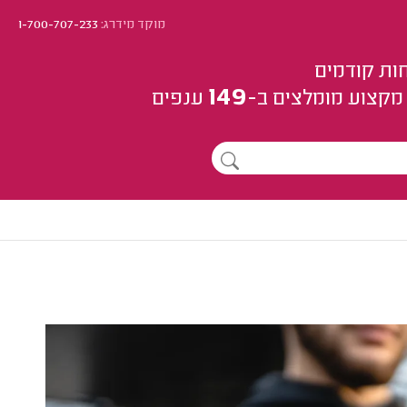
מוקד מידרג:
1-700-707-233
ות קודמים
149
מקצוע
מומלצים
ב-
ענפים