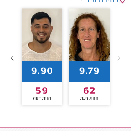
בחירת עיר
88
9.90
9.79
2
59
62
חוות דעת
חוות דעת
חו