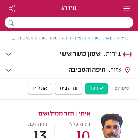
מידרג
...
בריאות
>
מאמני כושר מומלצים
>
חיפה
>
מאמן כושר מומלץ בחיפה
שירות:
אימון כושר אישי
אזור:
חיפה והסביבה
הכל
עד הבית
אונליין
סינון לפי:
איתי
|
חזר ממילואים
דירוג כללי
חוות דעת
13
10