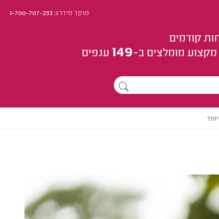
מוקד מידרג:
1-700-707-233
ות קודמים
149
מקצוע
מומלצים
ב-
ענפים
ות?