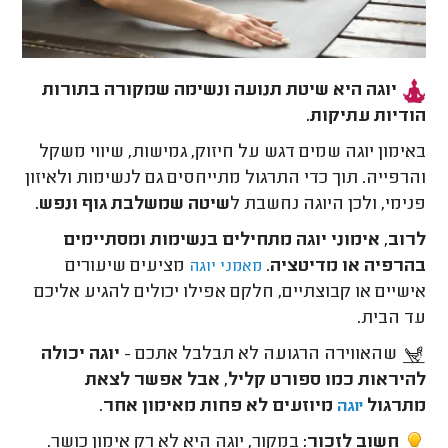
יוגה היא שיטת תנועה ונשימה שמקורה בתורות
הודיות עתיקות.
באימון יוגה שמים דגש על חיזוק, גמישות, שיווי משקל
והרפייה. תוך כדי התרגול מתייחסים גם לנשימות ולאיזון
פנימי, ולכן היוגה נחשבת ל
שיטה שמשלבת גוף ונפש.
לרוב, אימוני יוגה מתחילים בנשימות ומסתיימים
בהרפיה או מדיטציה
.
מציעים שיעורים
מאמני יוגה
אישיים או קבוצתיים, חלקם אפילו יכולים להגיע אליכם
עד הבית.
שהאווירה הרגועה לא תבלבל אתכם -
יוגה יכולה
להיראות כמו ספורט קליל, אבל אפשר לצאת
מתרגול
מיוזעים לא פחות מאימון אחר
.
יוגה
חשוב לזכור:
במקור, יוגה היא לא רק אימון כושר.