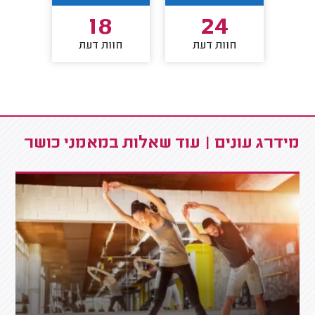
18
24
חוות דעת
חוות דעת
חו
מידרג עונים | עוד שאלות במאמני כושר