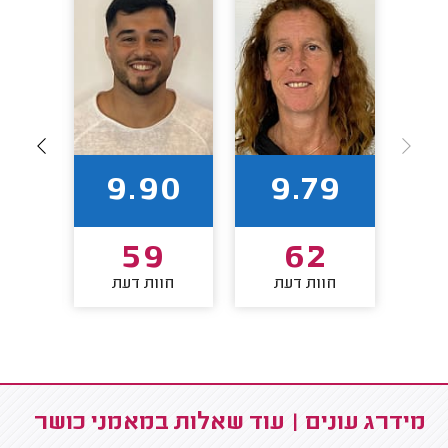
88
9.90
9.79
2
59
62
חוות דעת
חוות דעת
חו
מידרג עונים | עוד שאלות במאמני כושר