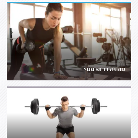
מה זה דרופ סט?