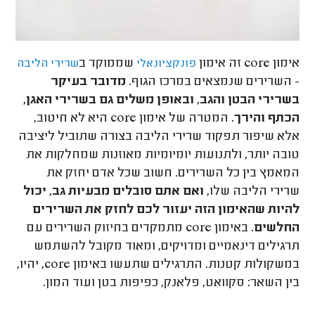
אימון core זה אימון
שממוקד ב
פונקציונאלי
שרירי הליבה
- השרירים שנמצאים במרכז הגוף.
מדובר בעיקר
בשרירי הבטן והגב, ובאופן משלים גם בשרירי האגן,
הכתף והירך.
המטרה של אימון core היא לא חיטוב,
אלא שיפור תפקוד שרירי הליבה בצורה שתוביל ליציבה
טובה יותר, ולתנועות יומיומיות מאוזנות שמחלקות את
המאמץ בין כל השרירים. חשוב שכל אדם יחזק את
שרירי הליבה שלו,
ואם אתם סובלים מבעיות גב, יכול
להיות שהאימון הזה יעזור לכם לחזק את השרירים
החלשים.
באימון core מתמקדים בחיזוק השרירים עם
תרגילים דינאמיים ומדויקים, ומאוד מקובל להשתמש
במשקולות קטנות. התרגילים שתעשו באימון core, יהיו,
בין השאר: סקוואט, פלאנק, כפיפות בטן ועוד המון.