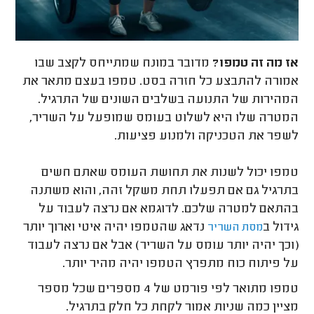
אז מה זה טמפו?
מדובר במונח שמתייחס לקצב שבו
אמורה להתבצע כל חזרה בסט. טמפו בעצם מתאר את
המהירות של התנועה בשלבים השונים של התרגיל.
המטרה שלו היא לשלוט בעומס שמופעל על השריר,
לשפר את הטכניקה ולמנוע פציעות.
טמפו יכול לשנות את תחושת העומס שאתם חשים
בתרגיל גם אם תפעלו תחת משקל זהה, והוא משתנה
בהתאם למטרה שלכם. לדוגמא אם נרצה לעבוד על
גידול ב
נדאג שהטמפו יהיה איטי וארוך יותר
מסת השריר
(וכך יהיה יותר עומס על השריר) אבל אם נרצה לעבוד
על פיתוח כוח מתפרץ הטמפו יהיה מהיר יותר.
טמפו מתואר לפי פורמט של 4 מספרים שכל מספר
מציין כמה שניות אמור לקחת כל חלק בתרגיל.