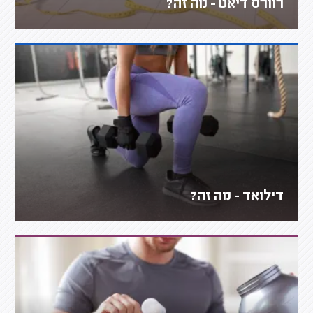
רוורס דיאט - מה זה?
דילואד - מה זה?