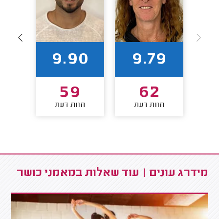
88
9.90
9.79
2
59
62
חוות דעת
חוות דעת
חו
מידרג עונים | עוד שאלות במאמני כושר