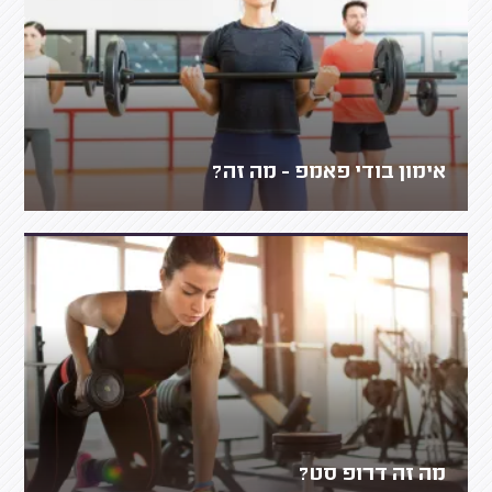
אימון בודי פאמפ - מה זה?
מה זה דרופ סט?