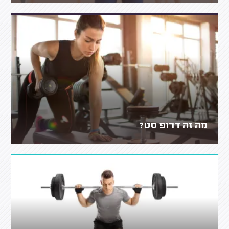
מה זה דרופ סט?