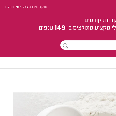
מוקד מידרג:
1-700-707-233
וחות קודמים
149
י מקצוע
מומלצים
ב-
ענפים