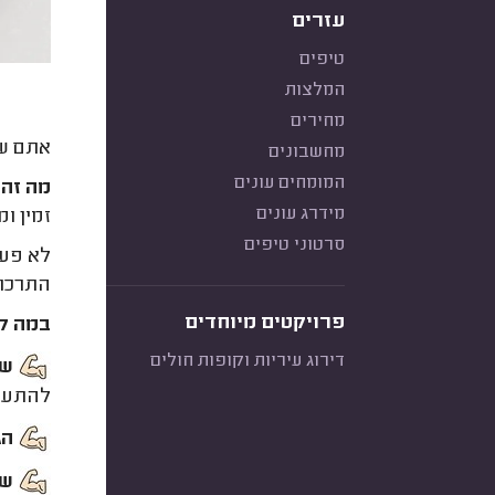
עזרים
טיפים
המלצות
מחירים
אתם שו
מחשבונים
המומחים עונים
מה זה 
מידרג עונים
זמין ו
סרטוני טיפים
לא פע
התרכוב
פרויקטים מיוחדים
במה קר
דירוג עיריות וקופות חולים
שי
להתעיי
הג
שי