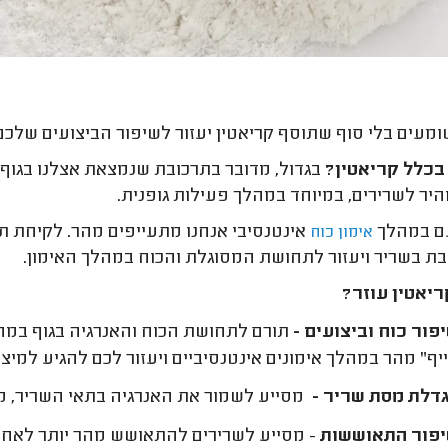
מעים בלי סוף שתוסף קריאטין יעזור לשיפור הביצועים שלכם ב
בכלל קריאטין?
בגדול, מדובר בתרכובת שנמצאת אצלנו בגוף 
מהיר לשרירים, במיוחד במהלך פעילות גופנית.
ם במהלך
אינטנסיבי אנחנו מתעייפים מהר. לקיחת ת
אימון כוח
ת בשריר ויעזור לתחושת המסוגלת והכוח במהלך האימון.
יאטין עוזר?
פור כוח וביצועים -
תורם לתחושת הכוח והאנרגיה בגוף במהלך
ף" מהר במהלך אימונים אינטנסיביים ויעזור לכם להגיע למיצו
דלת מסת שריר -
מסייע לשמור את האנרגיה בתאי השריר, 
פור התאוששות
- מסייע לשרירים להתאושש מהר יותר לאח