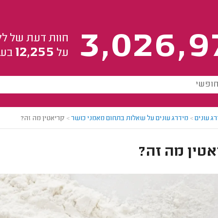
3,026,9
חוות דעת של לק
12,255
על
בעל
ג עונים
>
מידרג עונים על שאלות בתחום מאמני כושר
>
קריאטין מה זה?
טין מה זה?