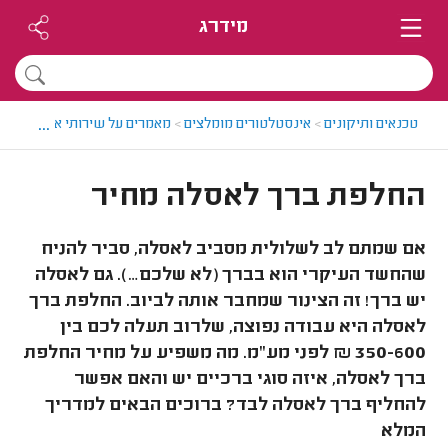
מידרג
...
טכנאים ותיקונים
>
אינסטלטורים מומלצים
>
מאמרים על שירותי אינסטלציה
החלפת ברך לאסלה מחיר
אם שמתם לב לשלולית מסביב לאסלה, סביר להניח
שהחשד העיקרי הוא בברך (לא שלכם…). גם לאסלה
יש ברך! זה הצינור שמחבר אותה לביוב. החלפת ברך
לאסלה היא עבודה נפוצה, שלרוב תעלה לכם בין
350-600 ₪ לפני מע"מ. מה משפיע על מחיר החלפת
ברך לאסלה, איזה סוגי ברכיים יש והאם אפשר
להחליף ברך לאסלה לבד? ברוכים הבאים למדריך
המלא