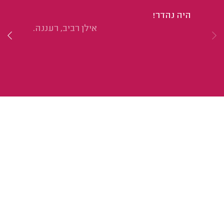
חי
היה נהדר!
הע
אילן רביב, רעננה.
לצ
בב
כפ