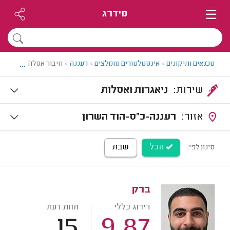
מידרג
...
טכנאים ותיקונים
>
אינסטלטורים מומלצים
>
רעננה
>
חיבור אסלה לביוב בר
שירות:
ניאגרות ואסלות
אזור:
רעננה-כ"ס-הוד השרון
הכל
שבת
סינון לפי:
ברק
דירוג כללי
חוות דעת
15
9.87