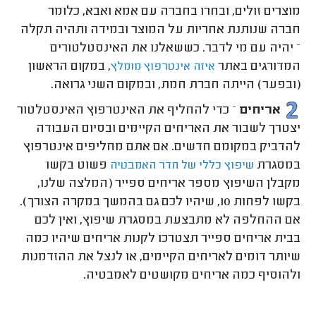
מוצרים זולים, ובחרו בחברה עם אמא ואבא, כלומר
חברה שנותנת אחריות על המוצר ובמידה ותהיה תקלה
– יהיה עם מי לדבר. כששאלנו את האינסטלטורים
המדורגים באתר
, במקום הראשון
איזה אינטרפוץ מומלץ
(ובפער) הייתה חברת חמת, ובמקום השני גרואה.
אריחים
– כדי להחליף את האינטרפוץ האינסטלטור
יצטרך לשבור את האריחים הקיימים ובסיום העבודה
להדביק במקומם חדשים. אם אתם מחליפים אינטרפוץ
במסגרת
פשוט בקשו
שיפוץ כללי של חדר האמבטיה
מקבלן השיפוץ מספר אריחים ספייר (המלצה שלנו,
בקשו לפחות 10, שיהיו לכם גם בהמשך במקרה הצורך).
אם ההחלפה לא מתבצעת במסגרת שיפוץ, ואין לכם
בבית אריחים ספייר תצטרכו לקנות אריחים שיהיו כמה
שיותר דומים לאריחים הקיימים, או לנצל את ההזדמנות
ולהוסיף כמה אריחים מקושטים לאמבטיה.