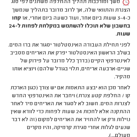
משך ומורכבות תהליך ההחלפה משתנים לפי סוג
הצנרת והתוואי שלה, אך לרוב מדובר בתהליך שנמשך
כ-3-4 שעות ביום אחד, ועוד כשעה ביום אחרי, אז
קחו
בחשבון שלא תוכלו להשתמש במקלחת לפחות ל-24
שעות
.
לפני תחילת העבודה האינסטלטור יסגור את ברז המים.
בשלב הראשון האינסטלטור יפרק את האריחים מסביב
לאינטרפוץ הקיים (בדרך כלל מדובר על פירוק של
שניים-ארבעה אריחים, תלוי בגודל שלהם) ויוציא אותו
מהקיר.
לאחר מכן הוא יבצע התאמות אם יש צורך (כגון הארכת
קו / החלפת קטע צנרת) ויחבר את האינטרפוץ החדש
לצנרות המים. חשוב לא לסגור את האריחים מיד לאחר
ההתקנה אלא לחכות 24 שעות לפחות כדי לוודא שאין
נזילות ורק אז להחזיר את האריחים למקום (זה לא דבר
שנעים לגלות אחרי סגירת קרמיקה, והיו מקרים
מעולם...).