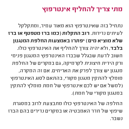
מתי צריך להחליף אינטרפוץ
נתחיל בזה שאינטרפוץ הוא מאוד עמיד, ומתקלקל
לעיתים נדירות.
רוב התקלות (כמו ברז מטפטף או ברז
שלא מוציא מים) יפתרו באמצעות החלפת המנגנון
בלבד
, ולא יהיה צורך להחליף את האינטרפוץ כולו.
חשוב לדעת שבגלל שבברז האינטרפוץ המנגנון פנימי
ורק הידית חיצונית לקרמיקה, גם במקרים של החלפת
מנגנון יש צורך לפרק את האריחים. אם זה המקרה,
מומלץ להתקין מנגנון מקורי, בהתאם לסוג האינטרפוץ
(למשל אם יש לכם אינטרפוץ של חמת מומלץ להתקין
במנגנון מקורי של חמת).
החלפה של האינטרפוץ כולו מתבצעת לרוב במסגרת
שיפוץ של חדר האמבטיה או במקרים נדירים בהם הברז
נשבר.