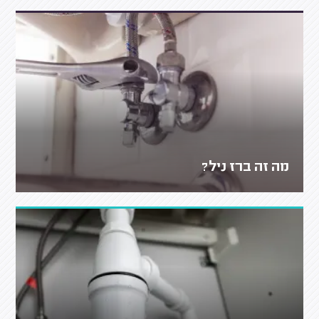
מה זה ברז ניל?