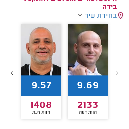
בידה
בחירת עיר
2
9.57
9.69
4
1408
2133
חוות דעת
חוות דעת
חו