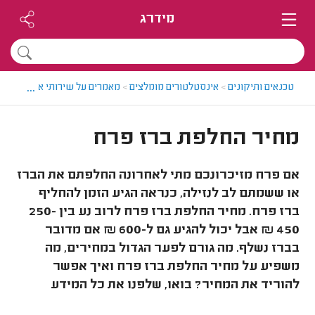
מידרג
...
טכנאים ותיקונים
>
אינסטלטורים מומלצים
>
מאמרים על שירותי אינסטלציה
מחיר החלפת ברז פרח
אם פרח מזיכרונכם מתי לאחרונה החלפתם את הברז
או ששמתם לב לנזילה, כנראה הגיע הזמן להחליף
ברז פרח. מחיר החלפת ברז פרח לרוב נע בין 250-
450 ₪ אבל יכול להגיע גם ל-600 ₪ אם מדובר
בברז נשלף. מה גורם לפער הגדול במחירים, מה
משפיע על מחיר החלפת ברז פרח ואיך אפשר
להוריד את המחיר? בואו, שלפנו את כל המידע