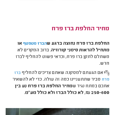
מחיר החלפת ברז פרח
החלפת ברז פרח נחוצה ברגע ש
או
הברז מטפטף
מתחיל להראות סימני קורוזיה.
ברוב המקרים לא
משתלם לתקן ברז פרח, וכדאי פשוט להחליף לברז
חדש.
אם הגעתם למסקנה שאתם צריכים להחליף
ברז
סביר שתתעניינו כמה זה עולה. כדי לא להשאיר
פרח
אתכם במתח נגיד ש
מחיר החלפת ברז פרח נע בין
250-600 ₪, לא כולל הברז ולא כולל מע"מ.