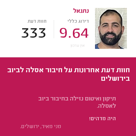
נתנאל
דירוג כללי
חוות דעת
333
9.64
אין עדכון
חוות דעת אחרונות על חיבור אסלה לביוב
בירושלים
תיקון ואיטום נזילה בחיבור ביוב
תי
לאסלה.
לב
אי
היה מדהים!
פת
מני מאיר, ירושלים.
של
מח