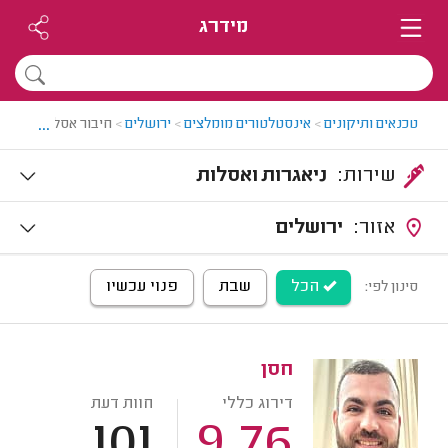
מידרג
...
טכנאים ותיקונים
>
אינסטלטורים מומלצים
>
ירושלים
>
חיבור אסלה לביוב ב
שירות:
ניאגרות ואסלות
אזור:
ירושלים
הכל
שבת
פנוי עכשיו
סינון לפי:
חסן
דירוג כללי
חוות דעת
101
9.76