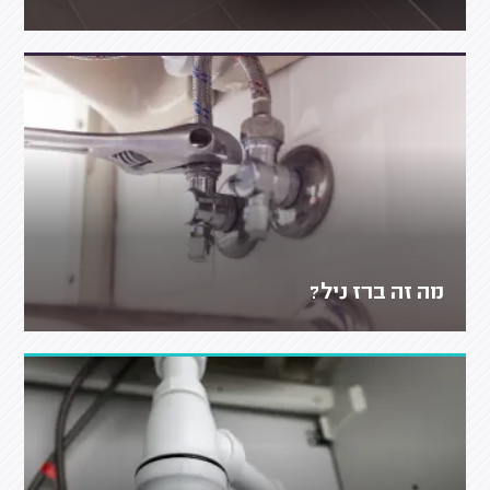
מה זה ברז ניל?