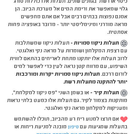
כיסוי או רשת בגוונים שונים. תעלות אלו כוללות סורג
גלוי שמאפשר את זרימת המים אל מערכת הביוב. הן
אמנם נפוצות בבתים רבים אבל אם אתם מחפשים
מראה מודרני ומינימליסטי יותר - מדובר באופציה פחות
אסתטית.
תעלות ניקוז סמויות -
תעלות ניקוז שמשתלבות
עם רצפת המקלחון ושומרות על מראה נקי ואלגנטי.
לרוב תעלות אלו יותקנו מתחת לאריחים בהתאם לזווית
השיפוע, עם מרווח קטן נראה לעין כדי לאפשר למים
לזרום דרכם.
תעלות ניקוז סמויות יקרות ומורכבות
יותר להתקנה מתעלות רשת.
תעלות קיר -
או בשמן השני "פס ניקוז למקלחת",
מותקנות בצמוד לקיר. גם תעלות אלו כמעט בלתי נראות
ומעניקות למקלחון מראה נקי ואלגנטי.
אם תרצו למנוע ריח רע מהביוב, תוכלו להשתמש
בתעלות שמגיעות עם
מובנה למניעת ריחות או
סיפון