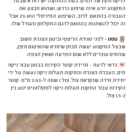
לניקוז תקין של המים. בעת ההתקנה יש לוודא שבעל
המקצוע יודע איזה שיפוע נדרש, ושהוא מבצע את
העבודה בהתאם. לרוב, השיפוע המינימלי הוא 2% אבל
זה יכול להשתנות בהתאם לדגם המקלחון והגודל שלו.
טסט
- לפני סגירת הריצוף וביטון הצנרת חשוב
שבעל המקצוע יעשה מבחן שיוודא שהאיטום תקין,
שהמים עוברים ללא שום הפרעה ושאין הצפה.
כדאי לדעת - מדידת קוטר הקידוח בבטון עבור ניקוז
מים, העברת הצנרת והתקנת תעלות ניקוז נעשה על ידי
יחידת מידה שנקראת צול, צול 1 שווה ל-2.63 ס"מ. קוטר
הקידוח עבור התקנת תעלות ניקוז למקלחונים ינוע בין
1.5-2 צול.