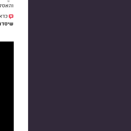
והאסלה
כדאי
שיסדר 