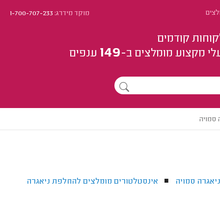
לצים
מוקד מידרג:
1-700-707-233
קוחות קודמים
149
לי מקצוע
מומלצים
ב-
ענפים
 סמויה
יאגרה סמויה
אינסטלטורים מומלצים להחלפת ניאגרה
■