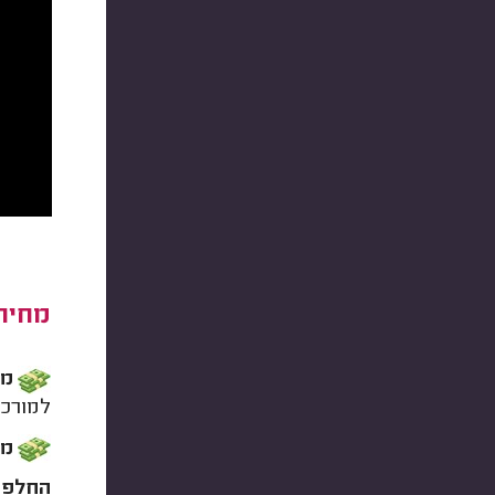
מחיר
מחי
למורכב
מח
החלפת 