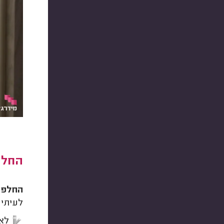
החלפ
החלפת 
לעיתים
לאח