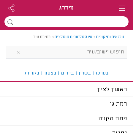
מידרג
טכנאים ותיקונים
>
אינסטלטורים מומלצים
>
בחירת עיר
ב
מרכז
|
ב
שרון
|
ב
דרום
|
ב
צפון
|
ב
קריות
ראשון לציון
רמת גן
פתח תקווה