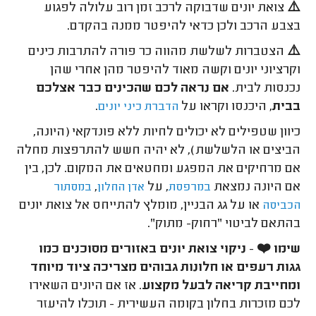
⚠️
צואת יונים שדבוקה לרכב זמן רוב עלולה לפגוע
בצבע הרכב ולכן כדאי להיפטר ממנה בהקדם.
⚠️
הצטברות לשלשת מהווה כר פורה להתרבות כינים
וקרציוני יונים וקשה מאוד להיפטר מהן אחרי שהן
נכנסות לבית.
אם נראה לכם שהכינים כבר אצלכם
בבית
, היכנסו וקראו על
.
הדברת כיני יונים
כיוון שטפילים לא יכולים לחיות ללא פונדקאי (היונה,
הביצים או הלשלשת), לא יהיה חשש להתרפצות מחלה
אם מרחיקים את המפגע ומחטאים את המקום. לכן, בין
אם היונה נמצאת
, על
,
במרפסת
אדן החלון
במסתור
או על גג הבניין, מומלץ להתייחס אל צואת יונים
הכביסה
בהתאם לביטוי "רחוק- מתוק".
שימו
❤️
-
ניקוי צואת יונים באזורים מסוכנים כמו
גגות רעפים או חלונות גבוהים מצריכה ציוד מיוחד
ומחייבת קריאה לבעל מקצוע
. אז אם היונים השאירו
לכם מזכרות בחלון בקומה העשירית - תוכלו להיעזר