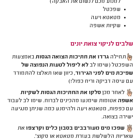
למנוע מכם לנשום את האבקה)
שפכטל
מטאטא ויעה
שקיות אשפה
שלבים לניקוי צואת יונים
תחילה
גרדו את חתיכות הצואה הגסות
באמצעות
השפכטל (שימו לב
לא ליפול לטעות הנפוצה של
שפיכת מים לפני הגירוד
, כיוון שאז תאלצו להתמודד
עם עיסה דביקה וריח כפול!)
לאחר מכן
סלקו את החתיכות הגסות לשקיות
אשפה
אטומות שימנעו מהכינים לברוח. שימו לב לעבוד
עם כפפות, מטאטא ויעה ולהימנע כמה שניתן מנגיעה
ישירה בצואה.
שפכו מים מעורבבים בסבון כלים וקרצפו
את
שאריות הלשלשת בעזרת מטאטא או סקוצ'.