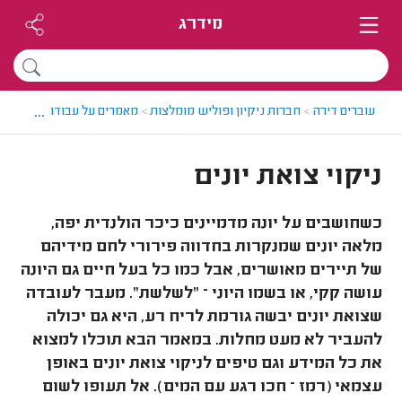
מידרג
...
עוברים דירה
>
חברות ניקיון ופוליש מומלצות
>
מאמרים על עבודות ניקיון
>
ניקוי צואת יונים
כשחושבים על יונה מדמיינים כיכר הולנדית יפה,
מלאה יונים שמנקרות בחדווה פירורי לחם מידיהם
של תיירים מאושרים, אבל כמו כל בעל חיים גם היונה
עושה קקי, או בשמו היוני – "לשלשת". מעבר לעובדה
שצואת יונים יבשה גורמת לריח רע, היא גם יכולה
להעביר לא מעט מחלות. במאמר הבא תוכלו למצוא
את כל המידע וגם טיפים לניקוי צואת יונים באופן
עצמאי (רמז – חכו רגע עם המים). אל תעופו לשום