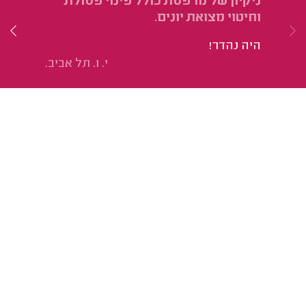
ניקיון של מרפסת כולל פינוי פסולת
ני
וחיטוי מצואת יונים.
הכ
היה נהדר!
וה
י. ו. תל אביב.