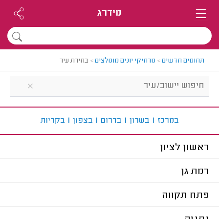
מידרג
תחומים חדשים
>
מרחיקי יונים מומלצים
>
בחירת עיר
ב
מרכז
|
ב
שרון
|
ב
דרום
|
ב
צפון
|
ב
קריות
ראשון לציון
רמת גן
פתח תקווה