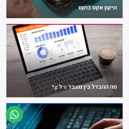
תיקון אקס בוקס
מה ההבדל בין מעבד u ל g?