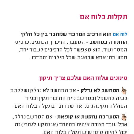
תקלות בלוח אם
הוא הרכיב המרכזי שמחבר בין כל חלקי
לוח אם
החומרה במחשב
- המעבד, הזיכרון, הכוננים, כרטיס
המסך ועוד. הוא מאפשר לכל הרכיבים לעבוד יחד,
ממש כמו אמא שדואגת שכל הילדים יסתדרו.
סימנים שלוח האם שלכם צריך תיקון
המחשב לא נדלק -
אם המחשב לא נדלק ושללתם
בעיה בחשמל (במחשב נייח החיבור תקין ובנייד
הסוללה תקינה), כנראה שמדובר בתקלה בלוח האם.
המערכת נתקעת או קופאת -
אם המחשב נדלק,
אבל עובד בצורה איטית במיוחד (או נתקע לגמרי) זה
יכול להיות סימן שיש תקלה בלוח האם.