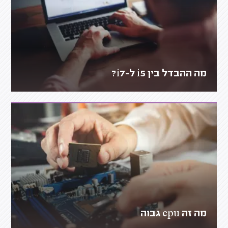
מה ההבדל בין i5 ל-i7?
מה זה cpu גבוה