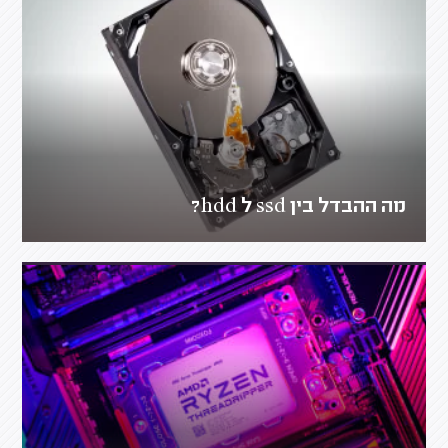
מה ההבדל בין ssd ל hdd?