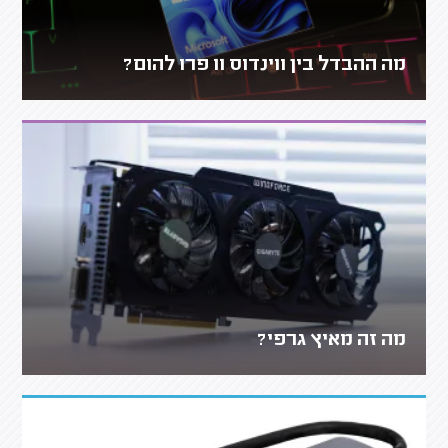
מה ההבדל בין ווינדוס 11 פרו להום?
מה זה מאיץ גרפי?