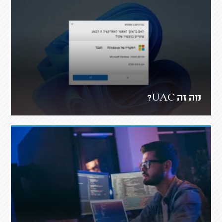
מה זה UAC?