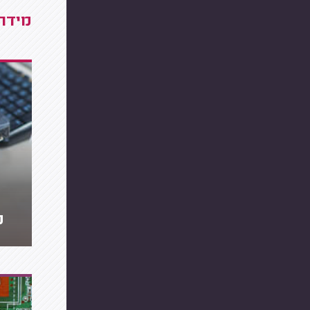
מידרג
מ