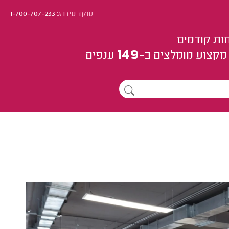
מוקד מידרג:
1-700-707-233
ות קודמים
149
מקצוע
מומלצים
ב-
ענפים