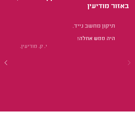
באזור מודיעין
תיקון מחשב נייד.
הח
היה ממש אחלה!
הי
י. ק. מודיעין.
סט
הי
בא
וב
נע
על