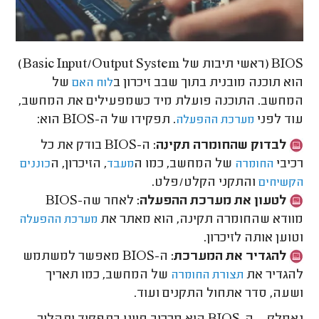
BIOS (ראשי תיבות של Basic Input/Output System)
הוא תוכנה מובנית בתוך שבב זיכרון ב
של
לוח האם
המחשב. התוכנה פועלת מיד כשמפעילים את המחשב,
עוד לפני
. תפקידו של ה-BIOS הוא:
מערכת ההפעלה
לבדוק שהחומרה תקינה:
ה-BIOS בודק את כל
רכיבי
של המחשב, כמו ה
, הזיכרון, ה
החומרה
מעבד
כוננים
והתקני הקלט/פלט.
הקשיחים
לטעון את מערכת ההפעלה:
לאחר שה-BIOS
מוודא שהחומרה תקינה, הוא מאתר את
מערכת ההפעלה
וטוען אותה לזיכרון.
להגדיר את המערכת:
ה-BIOS מאפשר למשתמש
להגדיר את
של המחשב, כמו תאריך
תצורת החומרה
ושעה, סדר אתחול התקנים ועוד.