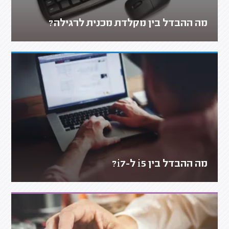
מה ההבדל בין מקלדת מכנית לרגילה?
מה ההבדל בין i5 ל-i7?