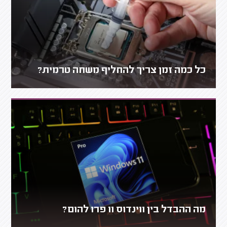
כל כמה זמן צריך להחליף משחה טרמית?
מה ההבדל בין ווינדוס 11 פרו להום?