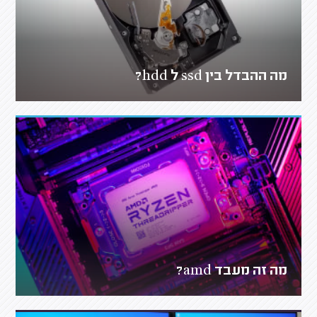
מה ההבדל בין ssd ל hdd?
מה זה מעבד amd?