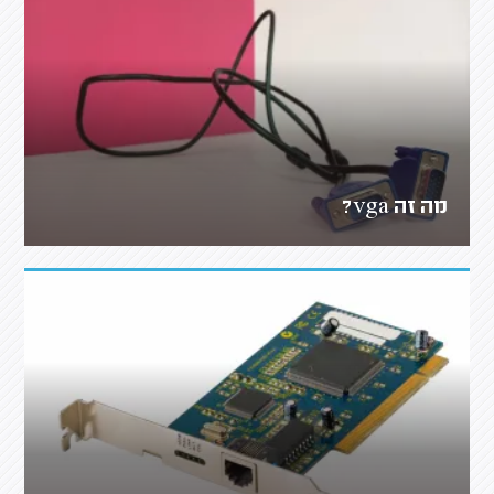
מה זה vga?