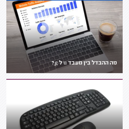
מה ההבדל בין מעבד u ל g?