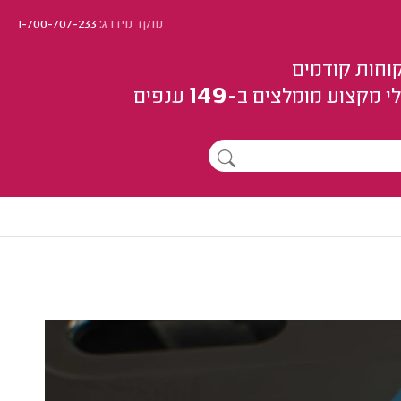
מוקד מידרג:
1-700-707-233
וחות קודמים
149
י מקצוע
מומלצים
ב-
ענפים