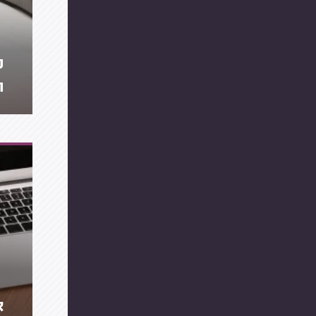
מ
ה
א