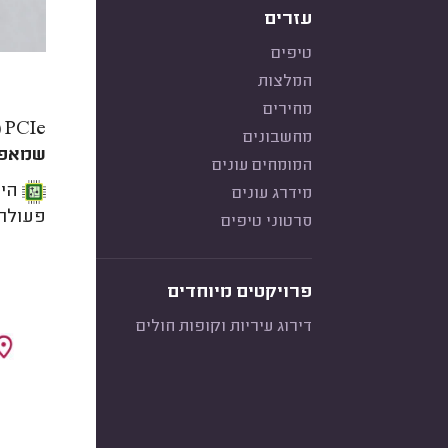
עזרים
טיפים
המלצות
מחירים
PCIe (או בשמו המלא: Peripheral Component Interconnect Express) הוא חריץ חיבור על
מחשבונים
שמאפש
המומחים עונים
מידרג עונים
פעולת הרכיבים. 
סרטוני טיפים
פרויקטים מיוחדים
דירוג עיריות וקופות חולים