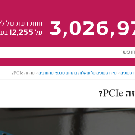
3,026,9
חוות דעת של לק
12,255
על
בעל
ג עונים
>
מידרג עונים על שאלות בתחום טכנאי מחשבים
>
מה זה PCIe?
PCI?