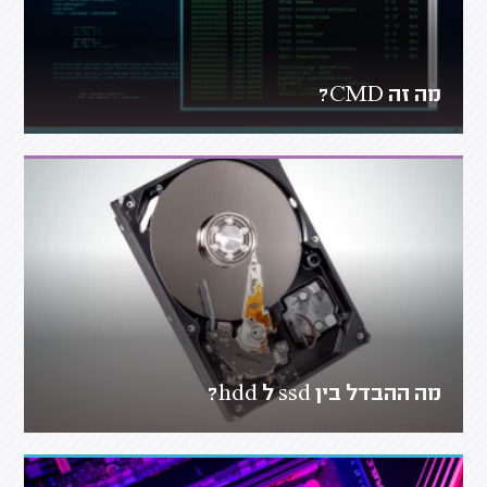
מה זה CMD?
מה ההבדל בין ssd ל hdd?