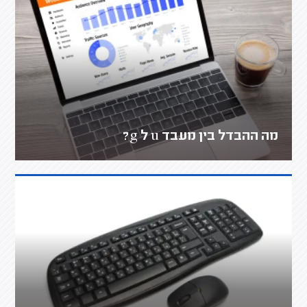
מה ההבדל בין מעבד u ל g?