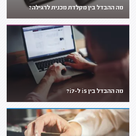
מה ההבדל בין מקלדת מכנית לרגילה?
מה ההבדל בין i5 ל-i7?