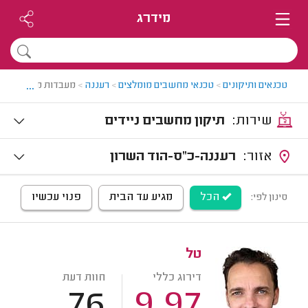
מידרג
...
טכנאים ותיקונים
>
טכנאי מחשבים מומלצים
>
רעננה
>
מעבדות מחשבים בר
שירות:
תיקון מחשבים ניידים
אזור:
רעננה-כ"ס-הוד השרון
הכל
מגיע עד הבית
פנוי עכשיו
סינון לפי:
טל
דירוג כללי
חוות דעת
76
9.97