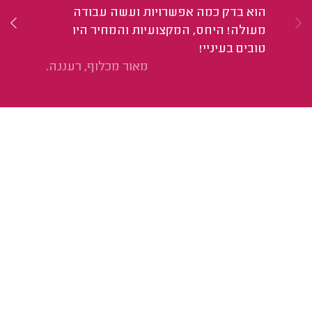
מע
הוא בדק כמה אפשרויות ועשה עבודה
הי
מעולה! היחס, המקצועיות והמחיר היו
הו
טובים בעיניי!
בפחו
מאור מכלוף, רעננה.