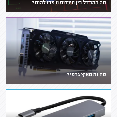
מה ההבדל בין ווינדוס 11 פרו להום?
מה זה מאיץ גרפי?