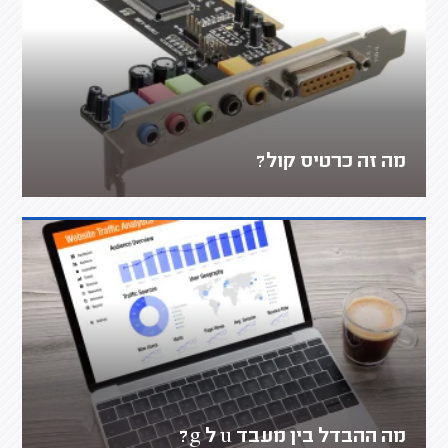
מה זה כרטיס קול?
מה ההבדל בין מעבד u ל g?