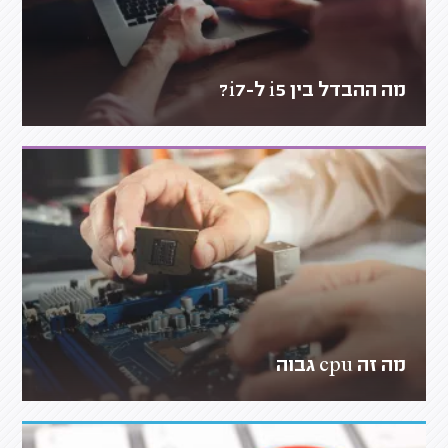
מה ההבדל בין i5 ל-i7?
מה זה cpu גבוה