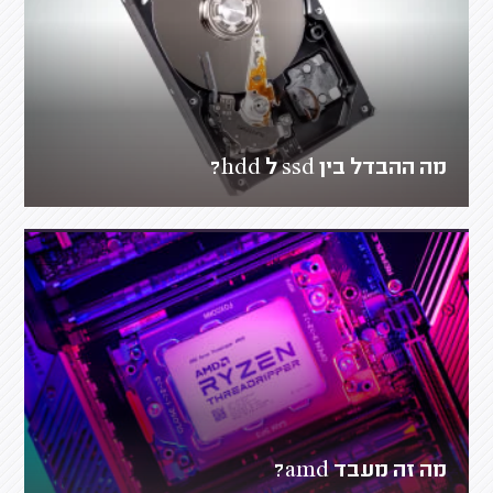
מה ההבדל בין ssd ל hdd?
מה זה מעבד amd?