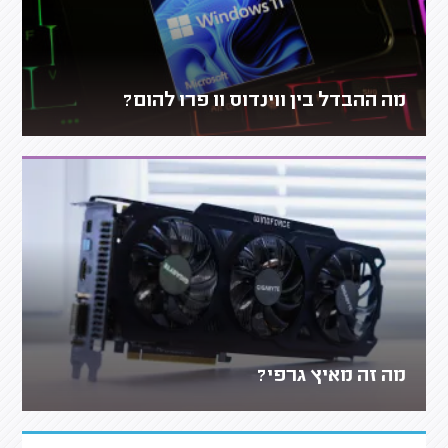
מה ההבדל בין ווינדוס 11 פרו להום?
מה זה מאיץ גרפי?