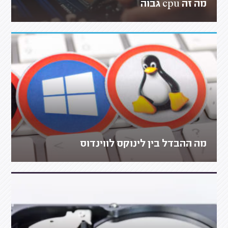
מה זה cpu גבוה
מה ההבדל בין לינוקס לווינדוס