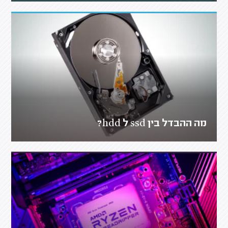
מה ההבדל בין ssd ל hdd?