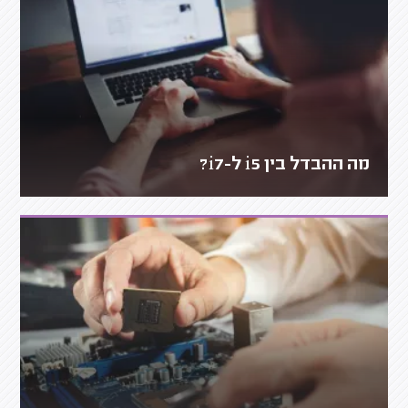
מה ההבדל בין i5 ל-i7?