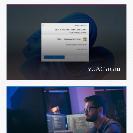
מה זה UAC?