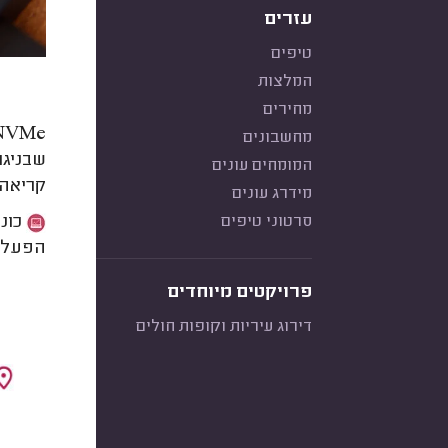
עזרים
טיפים
המלצות
מחירים
NVMe, ראשי תיבות של Non-Volatile Memory Express, היא טכנולוגיית אחסון מת
מחשבונים
שבניגוד לכונני SSD כ
המומחים עונים
קריאה 
מידרג עונים
סרטוני טיפים
הפעלה,
פרויקטים מיוחדים
דירוג עיריות וקופות חולים