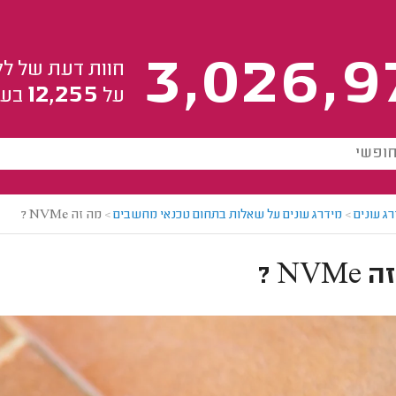
3,026,9
חוות דעת של לק
12,255
על
בעל
ג עונים
>
מידרג עונים על שאלות בתחום טכנאי מחשבים
>
מה זה NVMe ?
NVM ?