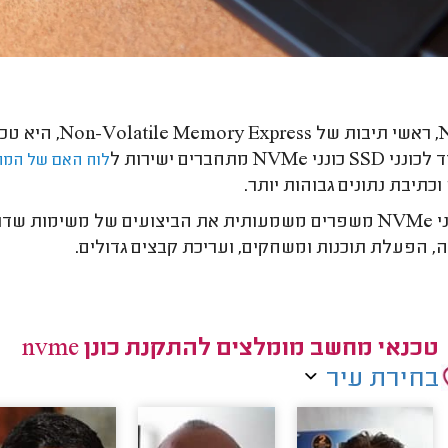
קדמת, קצת כמו
ונני NVMe מתחברים ישירות ל
לוח האם של המ
וכתיבת נתונים גבוהות יותר.
כונני NVMe משפרים משמעותית את הביצועים של משימות 
 הפעלת תוכנות ומשחקים, ועריכת קבצים גדולים.
טכנאי מחשב מומלצים להתקנת כונן nvme
בחירת עיר