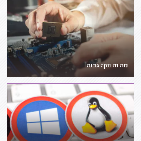
מה זה cpu גבוה