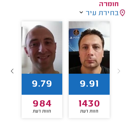
חומרה
בחירת עיר
1
9.79
9.91
9
984
1430
חוות דעת
חוות דעת
חו