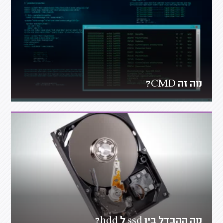
מה זה CMD?
מה ההבדל בין ssd ל hdd?