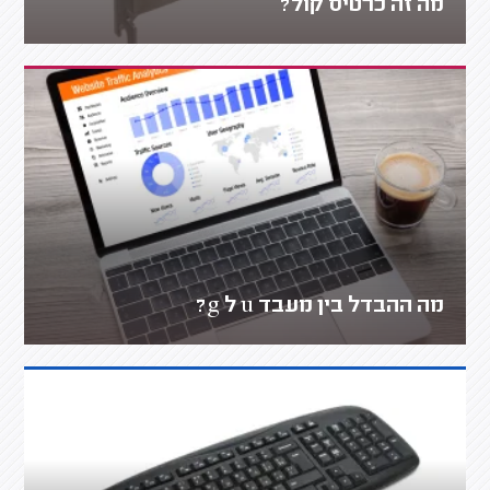
מה זה כרטיס קול?
מה ההבדל בין מעבד u ל g?