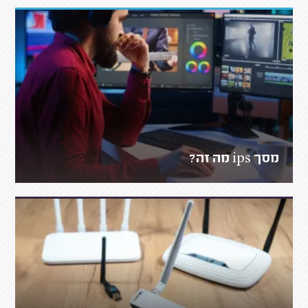
מסך ips מה זה?