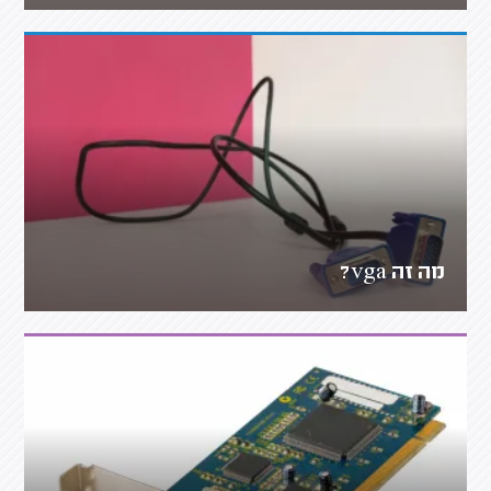
מה זה vga?