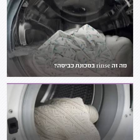
מה זה rinse במכונת כביסה?