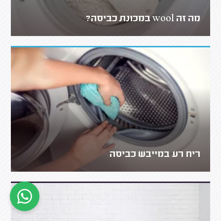
מה זה wool במכונת כביסה?
ריח רע במייבש כביסה