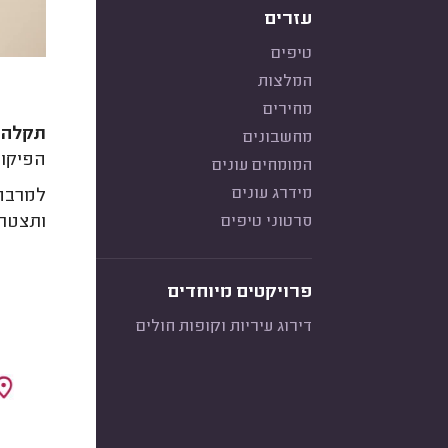
עזרים
טיפים
המלצות
מחירים
תקלה e50 במייבש כביסה אלקטרולוקס אומרת שיש בעיה במנוע של המיי
מחשבונים
הפיקוד
המומחים עונים
מידרג עונים
למרבה 
ותצטרכ
סרטוני טיפים
פרויקטים מיוחדים
דירוג עיריות וקופות חולים