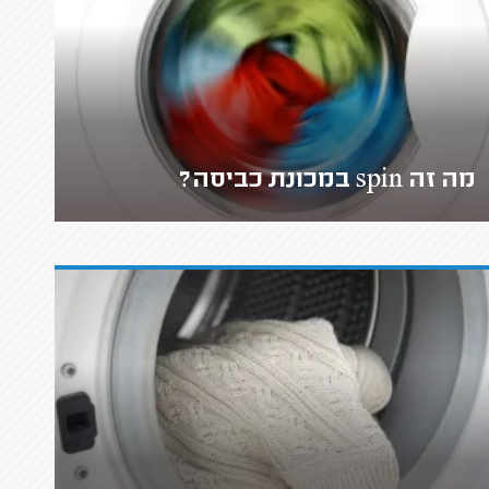
מה זה spin במכונת כביסה?