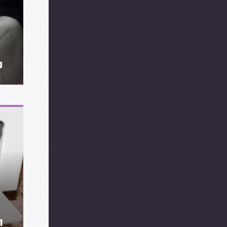
מ
תקל