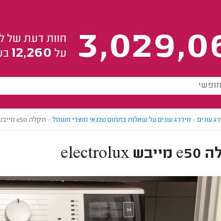
3,029,0
חוות דעת של ל
12,260
על
בע
ג עונים
>
מידרג עונים על שאלות בתחום טכנאי מוצרי חשמל
>
תקלה e50 מייבש electrolux
 electrolux