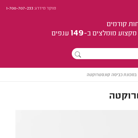
מוקד מידרג:
1-700-707-233
ות קודמים
149
מקצוע
מומלצים
ב-
ענפים