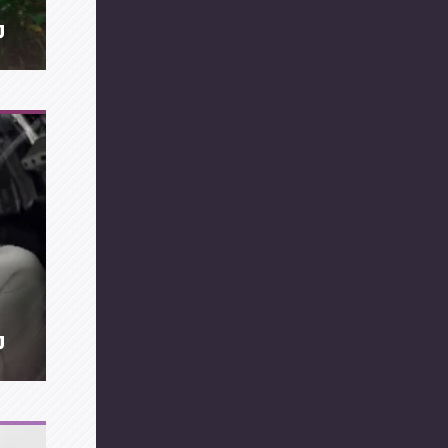
מה 
מ