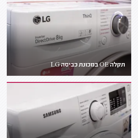
תקלה OE במכונת כביסה LG