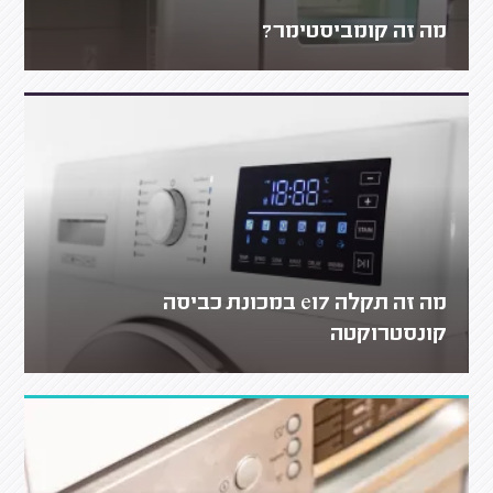
מה זה קומביסטימר?
מה זה תקלה e17 במכונת כביסה
קונסטרוקטה