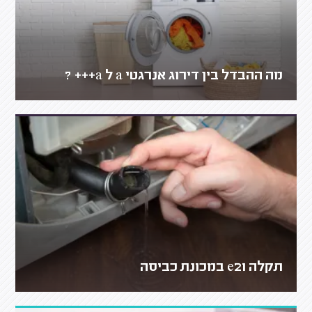
מה ההבדל בין דירוג אנרגטי a ל a+++ ?
תקלה e21 במכונת כביסה