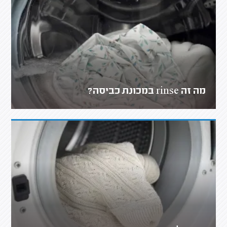
מה זה rinse במכונת כביסה?