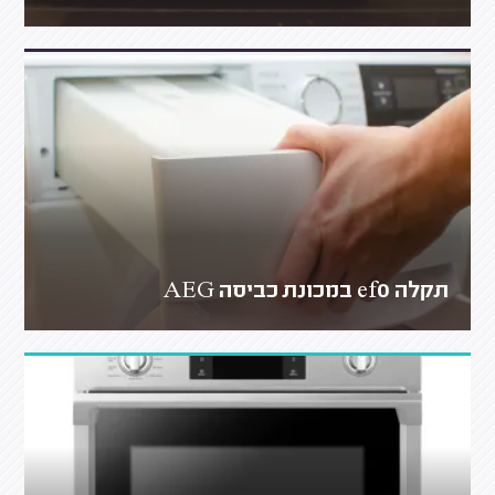
תקלה ef0 במכונת כביסה AEG