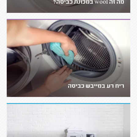
מה זה wool במכונת כביסה?
ריח רע במייבש כביסה