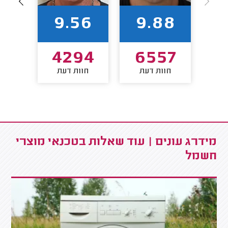
85
9.56
9.88
34
4294
6557
חוות דעת
חוות דעת
חו
מידרג עונים | עוד שאלות בטכנאי מוצרי
חשמל