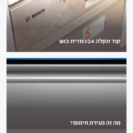
קוד תקלה e24 מדיח בוש
מה זה מגירת חימום?