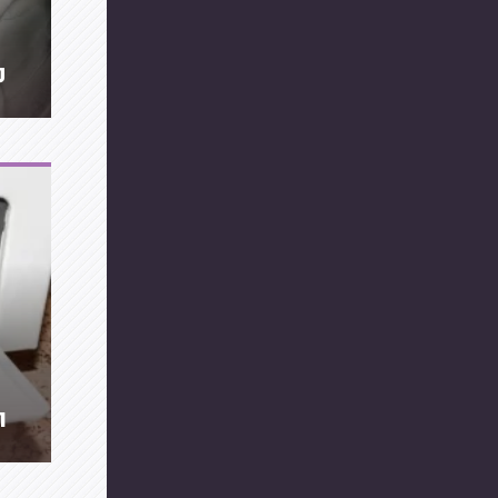
מ
תקל