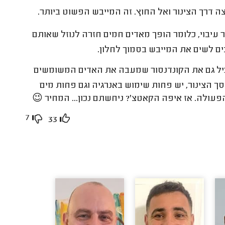
ה דרך הצינור ואל החוץ. זה המייבש הפשוט ביותר.
 עיבוי, כלומר הופך מאדים חמים חזרה לנוזל שאותם
בים לשים את המייבש בסמוך לחלון.
 - נקראת Heat Pump) המכיל גם את הקונדנסור שמעבה את האדים המשומשים
 הצינור, יש פחות שימוש באנרגיה וגם פחות מים
פעולה. אז איפה הקאטצ'? ניחשתם נכון... המחיר 😉
7
33