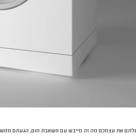
תם את עצמכם מה זה מייבש עם משאבת חום, הגעתם ממש למ