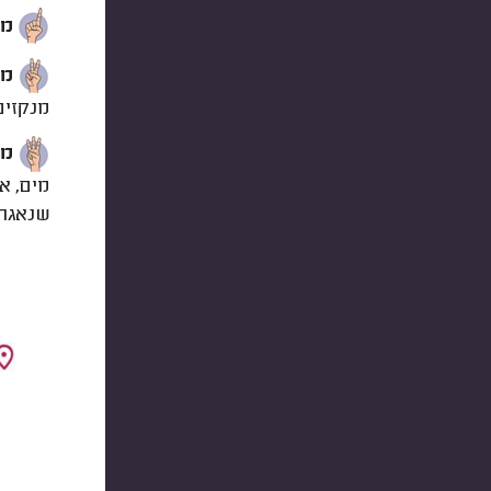
מי
מי
מנקזים
מי
מים, א
שנאגרי