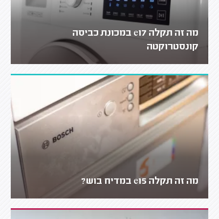
מה זה תקלה e17 במכונת כביסה
קונסטרוקטה
מה זה תקלה e15 במדיח בוש?