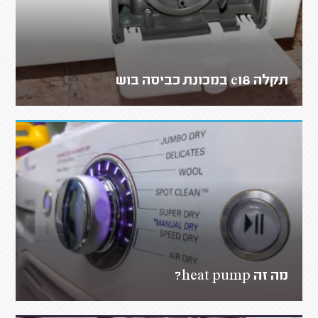
תקלה e18 במכונת כביסה בוש
מה זה heat pump?