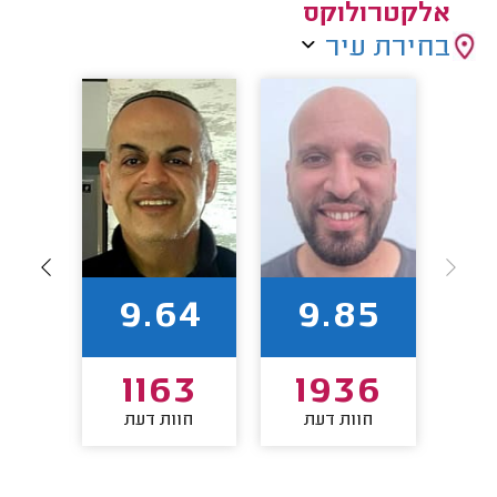
אלקטרולוקס
בחירת עיר
94
9.64
9.85
5
1163
1936
חוות דעת
חוות דעת
חו