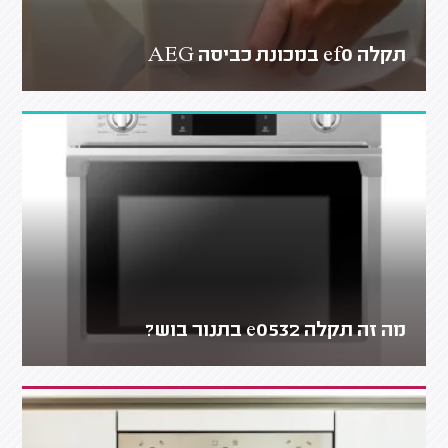
תקלה ef0 במכונת כביסה AEG
מה זה תקלה e0532 בתנור בוש?