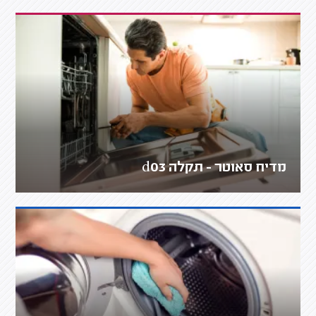
מדיח סאוטר - תקלה d03