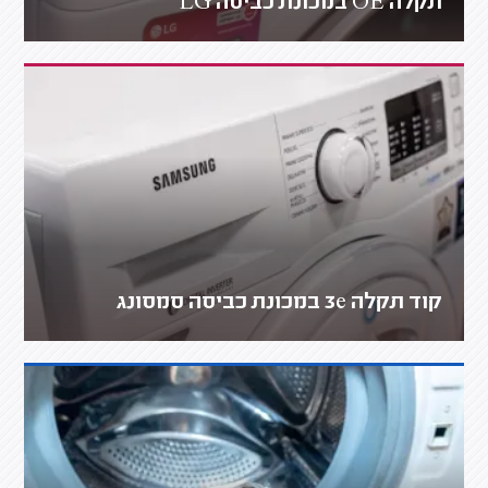
תקלה OE במכונת כביסה LG
קוד תקלה 3e במכונת כביסה סמסונג