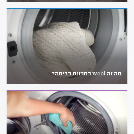
מה זה wool במכונת כביסה?