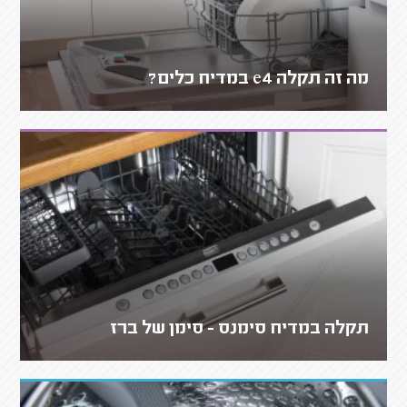
מה זה תקלה e4 במדיח כלים?
תקלה במדיח סימנס - סימן של ברז