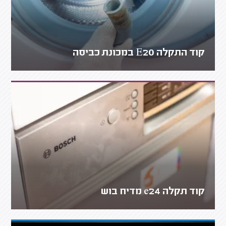
קוד התקלה E20 במכונת כביסה
קוד תקלה e24 מדיח בוש