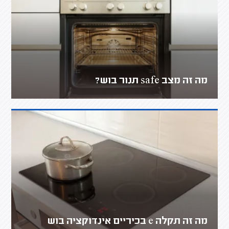
מה זה מצב safe תנור בוש?
מה זה תקלה e בכיריים אינדוקציה בוש