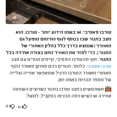
טורבו פאסיבי, או בשמו הידוע יותר - טורבו, הוא
מצב בתנור שבו בנוסף לגוף החימום מופעל גם
מאוורר (שנמצא בדרך כלל בחלק האחורי של
התנור), כדי לפזר את האוויר החם בצורה אחידה בכל
התנור.
חוץ מהטורבו הפסיבי, קיימים תנורים עם מצב
. כלומר, תנורים בהם מותקן מאוורר נוסף
טורבו אקטיבי
מאחורי מאוורר הטורבו הרגיל שמאפשר אפייה וצלייה
של מספר תבניות באותו זמן.
משתמשים במצב טורבו בתנור כשרוצים השחמה
אחידה או כשיש כמה תבניות במקביל, למשל.
0
0