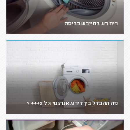
ריח רע במייבש כביסה
מה ההבדל בין דירוג אנרגטי a ל a+++ ?