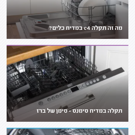
מה זה תקלה e4 במדיח כלים?
תקלה במדיח סימנס - סימן של ברז