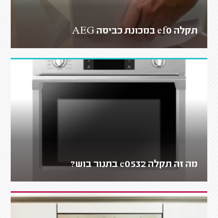
תקלה ef0 במכונת כביסה AEG
מה זה תקלה e0532 בתנור בוש?