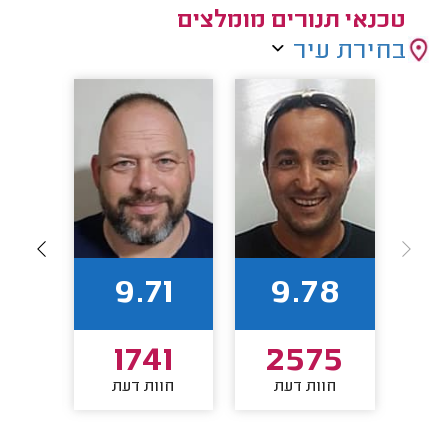
טכנאי תנורים מומלצים
בחירת עיר
7
9.71
9.78
2
1741
2575
חוות דעת
חוות דעת
חו