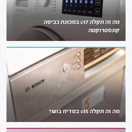
מה זה תקלה e17 במכונת כביסה
קונסטרוקטה
מה זה תקלה e15 במדיח בוש?