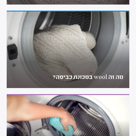
מה זה wool במכונת כביסה?