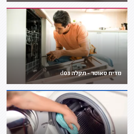
מדיח סאוטר - תקלה d03