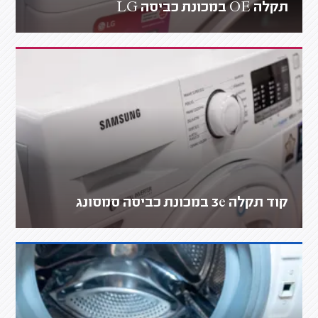
תקלה OE במכונת כביסה LG
קוד תקלה 3e במכונת כביסה סמסונג