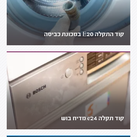
קוד התקלה E20 במכונת כביסה
קוד תקלה e24 מדיח בוש