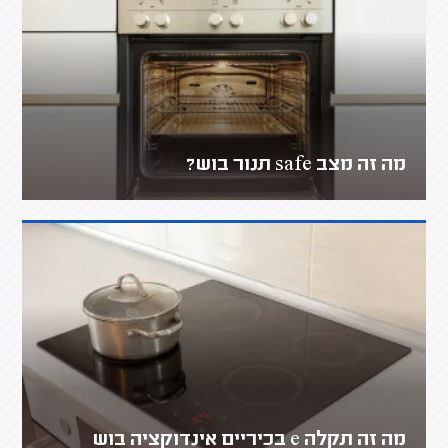
מה זה מצב safe תנור בוש?
מה זה תקלה e בכיריים אינדוקציה בוש