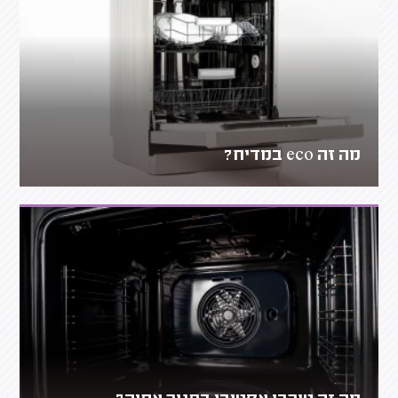
מה זה eco במדיח?