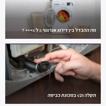
מה ההבדל בין דירוג אנרגטי a ל a+++ ?
תקלה e21 במכונת כביסה