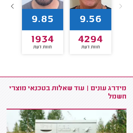
94
9.85
9.56
3
1934
4294
חוות דעת
חוות דעת
חו
מידרג עונים | עוד שאלות בטכנאי מוצרי
חשמל