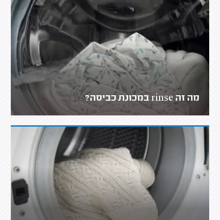
מה זה rinse במכונת כביסה?