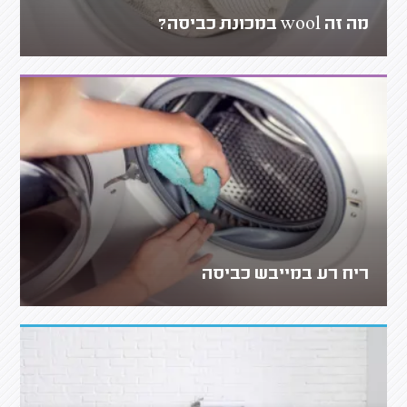
מה זה wool במכונת כביסה?
ריח רע במייבש כביסה