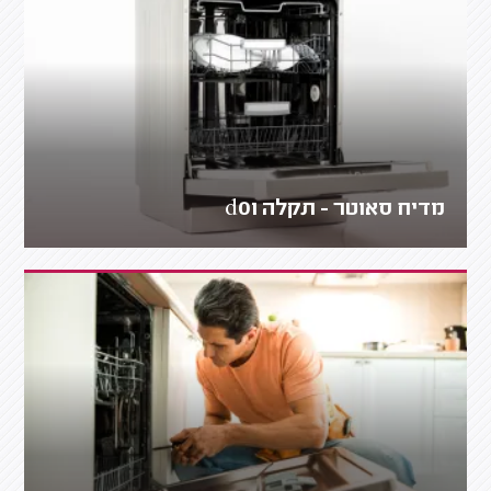
מדיח סאוטר - תקלה d01