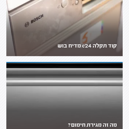
קוד תקלה e24 מדיח בוש
מה זה מגירת חימום?