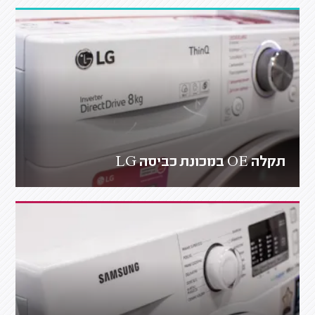
תקלה OE במכונת כביסה LG