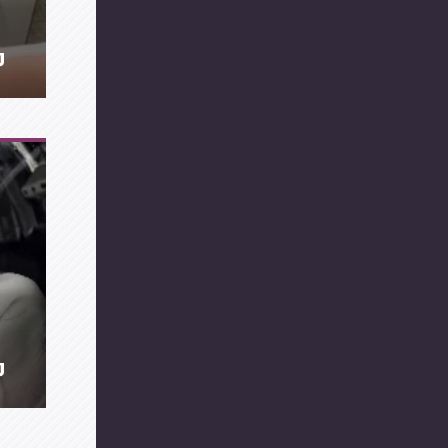
מ
מה 