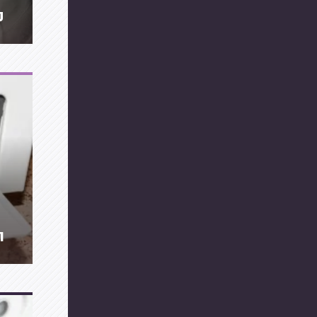
מ
תקל